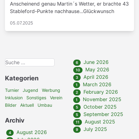
Anscheinend genau Martin´s Wetter, er brachte 43
Stableford-Punkte nachhause...Glückwunsch
05.07.2025
June 2026
6
May 2026
10
April 2026
Kategorien
3
March 2026
1
Turnier
Jugend
Werbung
February 2026
2
Inklusion
Sonstiges
Verein
November 2025
1
Bilder
Aktuell
Umbau
October 2025
5
September 2025
5
Archiv
August 2025
11
July 2025
9
August 2026
4