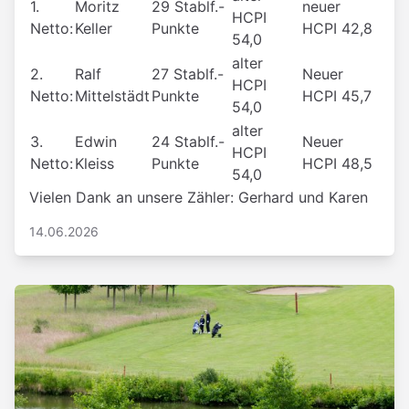
1.
Moritz
29 Stablf.-
neuer
HCPI
Netto:
Keller
Punkte
HCPI 42,8
54,0
alter
2.
Ralf
27 Stablf.-
Neuer
HCPI
Netto:
Mittelstädt
Punkte
HCPI 45,7
54,0
alter
3.
Edwin
24 Stablf.-
Neuer
HCPI
Netto:
Kleiss
Punkte
HCPI 48,5
54,0
Vielen Dank an unsere Zähler: Gerhard und Karen
14.06.2026