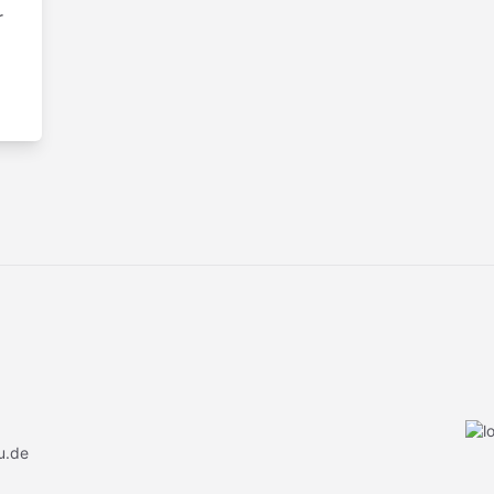
r
u.de