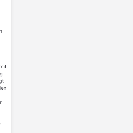
n
mit
lg
gt
den
r
e