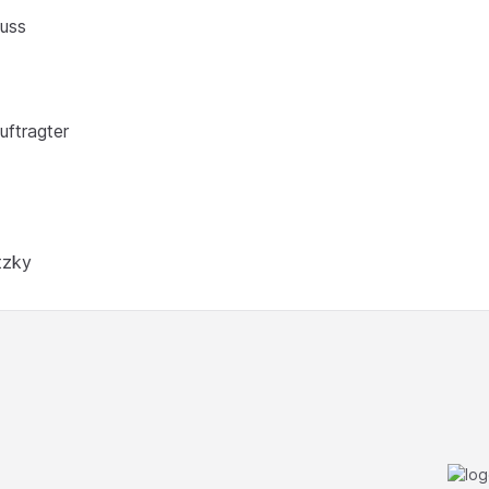
n
uss
r
ftragter
r
tzky