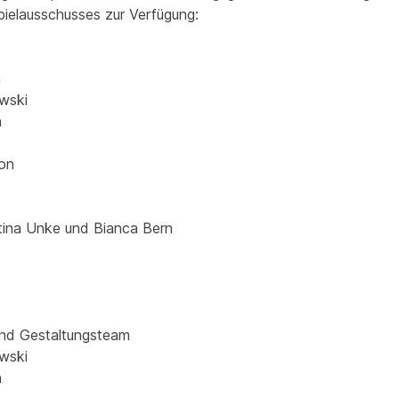
pielausschusses zur Verfügung:
h
wski
h
son
rtina Unke und Bianca Bern
und Gestaltungsteam
wski
h