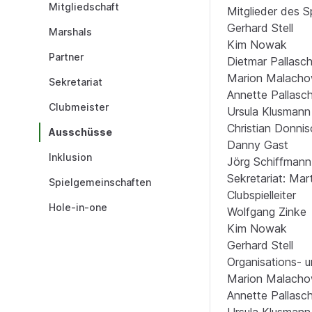
Mitgliedschaft
Mitglieder des S
Gerhard Stell
Marshals
Kim Nowak
Partner
Dietmar Pallasc
Marion Malacho
Sekretariat
Annette Pallasc
Clubmeister
Ursula Klusmann
Christian Donni
Ausschüsse
Danny Gast
Inklusion
Jörg Schiffmann
Sekretariat: Ma
Spielgemeinschaften
Clubspielleiter
Hole-in-one
Wolfgang Zinke
Kim Nowak
Gerhard Stell
Organisations- 
Marion Malacho
Annette Pallasc